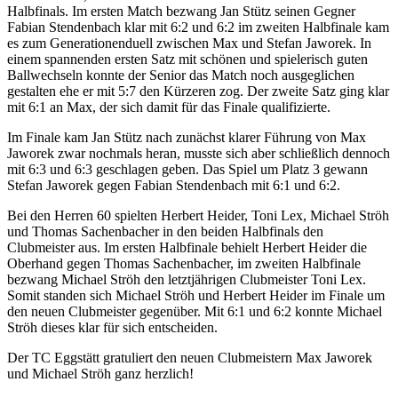
Halbfinals. Im ersten Match bezwang Jan Stütz seinen Gegner
Fabian Stendenbach klar mit 6:2 und 6:2 im zweiten Halbfinale kam
es zum Generationenduell zwischen Max und Stefan Jaworek. In
einem spannenden ersten Satz mit schönen und spielerisch guten
Ballwechseln konnte der Senior das Match noch ausgeglichen
gestalten ehe er mit 5:7 den Kürzeren zog. Der zweite Satz ging klar
mit 6:1 an Max, der sich damit für das Finale qualifizierte.
Im Finale kam Jan Stütz nach zunächst klarer Führung von Max
Jaworek zwar nochmals heran, musste sich aber schließlich dennoch
mit 6:3 und 6:3 geschlagen geben. Das Spiel um Platz 3 gewann
Stefan Jaworek gegen Fabian Stendenbach mit 6:1 und 6:2.
Bei den Herren 60 spielten Herbert Heider, Toni Lex, Michael Ströh
und Thomas Sachenbacher in den beiden Halbfinals den
Clubmeister aus. Im ersten Halbfinale behielt Herbert Heider die
Oberhand gegen Thomas Sachenbacher, im zweiten Halbfinale
bezwang Michael Ströh den letztjährigen Clubmeister Toni Lex.
Somit standen sich Michael Ströh und Herbert Heider im Finale um
den neuen Clubmeister gegenüber. Mit 6:1 und 6:2 konnte Michael
Ströh dieses klar für sich entscheiden.
Der TC Eggstätt gratuliert den neuen Clubmeistern Max Jaworek
und Michael Ströh ganz herzlich!