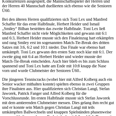
Konkurrenzen ausgespielt, die Mannschaftsspieler der Herren und
der Herren 40 Mannschaft duellierten sich ebenso wie die Senioren
Ü60.
Bei den älteren Herren qualifizierten sich Toni Lex und Manfred
Schaffer für das erste Halbfinale, Herbert Heider und Ismail
„Smiley“ Bilban bestritten das zweite Halbfinale. Toni Lex ließ
Manfred Schaffer nicht viele Möglichkeiten und gewann mit 6:1
und 6:3, Herbert Heider musste sich den Finaleinzug hart erkämpfen
und rang Smiley erst im sogenannten Match-Tie-Break des dritten
Satzes mit 3:6, 6:2 und 10:1 nieder. Das Finale war ebenso hart
umkämpft. Toni Lex gewann den ersten Satz noch klar mit 6:1. Der
zweite ging mit 6:4 an Herbert Heider und wieder musste der
Match-Tie-Break entscheiden. Auch hier blieb es bis zum Schluss
spannend und Toni Lex hatte am Ende mit 10:8 knapp die Nase
vorn und wurde Clubmeister der Senioren Ü60..
Die jüngeren Tenniscracks (wobei hier mit Alfred Kolberg auch ein
Senior wacker mithalten konnte) spielten ebenso in zwei Gruppen
ihre Finalisten aus. Hier qualifizierten sich Christian Langl, Stefan
Jaworek, Patrick Fanger und Alfred Kolberg für die
Vorschlussrunde. Im ersten Halbfinale musste sich Stefan Jaworek
mit dem amtierenden Clubmeister messen. Dies gelang ihm recht gut
und er konnte sein Match gegen Christian Langl mit teils
umkämpften Ballwechseln und knappen Spielständen phasenweise