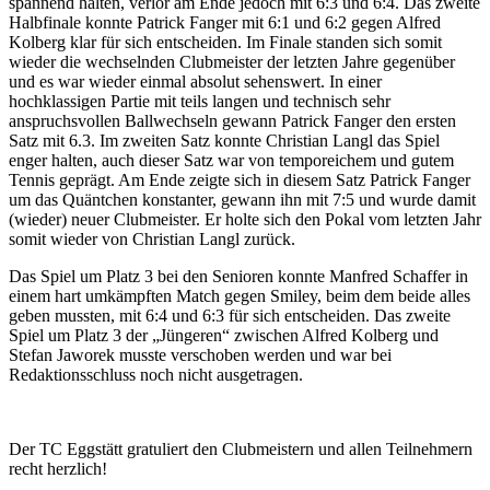
spannend halten, verlor am Ende jedoch mit 6:3 und 6:4. Das zweite
Halbfinale konnte Patrick Fanger mit 6:1 und 6:2 gegen Alfred
Kolberg klar für sich entscheiden. Im Finale standen sich somit
wieder die wechselnden Clubmeister der letzten Jahre gegenüber
und es war wieder einmal absolut sehenswert. In einer
hochklassigen Partie mit teils langen und technisch sehr
anspruchsvollen Ballwechseln gewann Patrick Fanger den ersten
Satz mit 6.3. Im zweiten Satz konnte Christian Langl das Spiel
enger halten, auch dieser Satz war von temporeichem und gutem
Tennis geprägt. Am Ende zeigte sich in diesem Satz Patrick Fanger
um das Quäntchen konstanter, gewann ihn mit 7:5 und wurde damit
(wieder) neuer Clubmeister. Er holte sich den Pokal vom letzten Jahr
somit wieder von Christian Langl zurück.
Das Spiel um Platz 3 bei den Senioren konnte Manfred Schaffer in
einem hart umkämpften Match gegen Smiley, beim dem beide alles
geben mussten, mit 6:4 und 6:3 für sich entscheiden. Das zweite
Spiel um Platz 3 der „Jüngeren“ zwischen Alfred Kolberg und
Stefan Jaworek musste verschoben werden und war bei
Redaktionsschluss noch nicht ausgetragen.
Der TC Eggstätt gratuliert den Clubmeistern und allen Teilnehmern
recht herzlich!